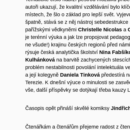
autoři ukazují, že kvalitní vzdělávání bylo k
místech, že šlo o základ pro lepší svět. Vyjev
špatně, stává se z něj nástroj sebedestrukce 
pařížskými vědkyněmi
Christelle Nicolas
a
je terénní výuka a jak lze propojovat pedago
ne všude!) krajinu českých regionů před ná
rýsuje česká analytička školství
Nina Fabšík
Kulhánková
na barvitě zachycených stescích 
problém nestabilnosti povolání intelektuála 
a její kolegyně
Daniela Tinková
předestírá n
Terezie. K dnešní výuce o minulosti se zasvěc
vše, další příspěvky se dotýkají třeba kauzy L
Časopis opět přináší skvělé komiksy
Jindřic
Čtenářkám a čtenářům přejeme radost z čtení