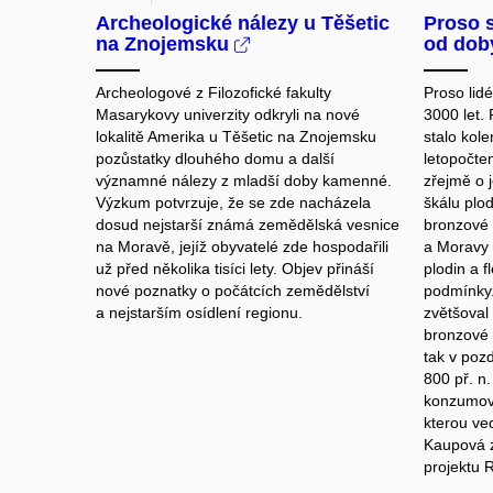
Archeologické nálezy u Těšetic
Proso s
na Znojemsku
od dob
Archeologové z Filozofické fakulty
Proso lid
Masarykovy univerzity odkryli na nové
3000 let. 
lokalitě Amerika u Těšetic na Znojemsku
stalo kol
pozůstatky dlouhého domu a další
letopočte
významné nálezy z mladší doby kamenné.
zřejmě o j
Výzkum potvrzuje, že se zde nacházela
škálu plod
dosud nejstarší známá zemědělská vesnice
bronzové 
na Moravě, jejíž obyvatelé zde hospodařili
a Moravy t
už před několika tisíci lety. Objev přináší
plodin a f
nové poznatky o počátcích zemědělství
podmínky.
a nejstarším osídlení regionu.
zvětšoval 
bronzové
tak v poz
800 př. n.
konzumova
kterou ve
Kaupová 
projektu