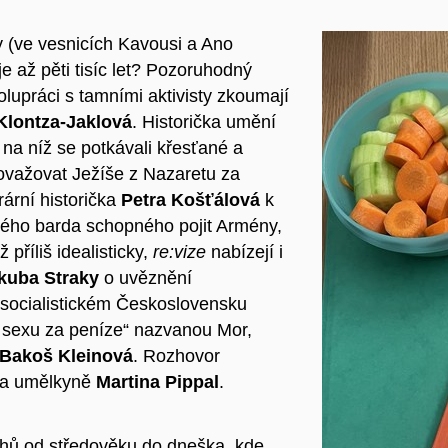
ky (ve vesnicích Kavousi a Ano
e až pěti tisíc let? Pozoruhodný
olupráci s tamními aktivisty zkoumají
Klontza-Jaklová
. Historička umění
na níž se potkávali křesťané a
považovat Ježíše z Nazaretu za
rární historička
Petra Košťálová
k
kého barda schopného pojit Armény,
příliš idealisticky,
re:vize
nabízejí i
kuba Straky
o uvěznění
socialistickém Československu
m sexu za peníze“ nazvanou Mor,
Bakoš Kleinová
. Rozhovor
í a umělkyně
Martina Pippal
.
ěhů od středověku do dneška, kde