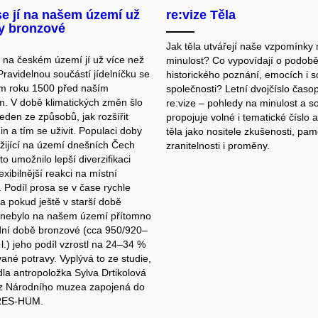
e jí na našem území už
re:vize Těla
y bronzové
Jak těla utvářejí naše vzpomínky
é na českém území jí už více než
minulost? Co vypovídají o podob
Pravidelnou součástí jídelníčku se
historického poznání, emocích i 
em roku 1500 před naším
společnosti? Letní dvojčíslo časo
m. V době klimatických změn šlo
re:vize – pohledy na minulost a 
eden ze způsobů, jak rozšířit
propojuje volné i tematické číslo 
in a tím se uživit. Populaci doby
těla jako nositele zkušenosti, pamě
žijící na území dnešních Čech
zranitelnosti i proměny.
o umožnilo lepší diverzifikaci
lexibilnější reakci na místní
 Podíl prosa se v čase rychle
a pokud ještě v starší době
 nebylo na našem území přítomno
dní době bronzové (cca 950/920–
 l.) jeho podíl vzrostl na 24–34 %
né potravy. Vyplývá to ze studie,
dla antropoložka Sylva Drtikolová
z Národního muzea zapojená do
 RES-HUM.