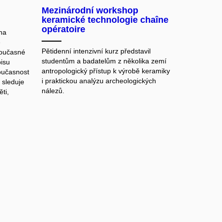
Mezinárodní workshop
keramické technologie chaîne
opératoire
 na
ě
Pětidenní intenzivní kurz představil
současné
studentům a badatelům z několika zemí
pisu
antropologický přístup k výrobě keramiky
současnost
i praktickou analýzu archeologických
a sleduje
nálezů.
ti,