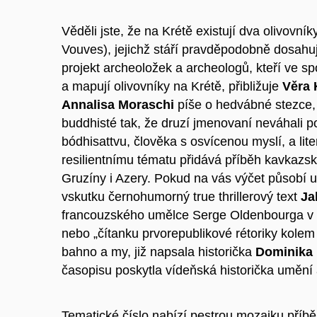
Věděli jste, že na Krétě existují dva olivovní
Vouves), jejichž stáří pravděpodobně dosahuj
projekt archeoložek a archeologů, kteří ve sp
a mapují olivovníky na Krétě, přibližuje
Věra 
Annalisa Moraschi
píše o hedvábné stezce, 
buddhisté tak, že druzí jmenovaní neváhali 
bódhisattvu, člověka s osvícenou myslí, a lite
resilientnímu tématu přidává příběh kavkazs
Gruzíny i Azery. Pokud na vás výčet působí už 
vskutku černohumorný true thrillerový text
Ja
francouzského umělce Serge Oldenbourga v 
nebo „čítanku prvorepublikové rétoriky kole
bahno a my, již napsala historička
Dominika 
časopisu poskytla vídeňská historička uměn
Tematické číslo nabízí pestrou mozaiku příb