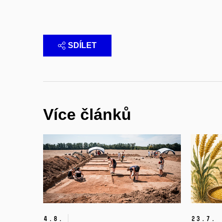
SDÍLET
Více článků
4.
8.
23.
7.