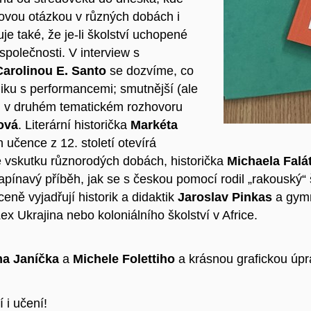
líčovou otázkou v různých dobách i
uje také, že je-li školství uchopené
společnosti. V interview s
Carolinou E. Santo
se dozvíme, co
giku s performancemi; smutnější (ale
mi v druhém tematickém rozhovoru
ová
. Literární historička
Markéta
učence z 12. století otevírá
ve vskutku různorodých dobách, historička
Michaela Falá
apínavý příběh, jak se s českou pomocí rodil „rakouský“
eně vyjadřují historik a didaktik
Jaroslav Pinkas
a gymn
ex Ukrajina nebo koloniálního školství v Africe.
ha Janíčka
a
Michele Folettiho
a krásnou grafickou úpr
 i učení!